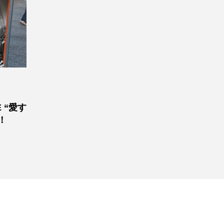
E “愛す
！