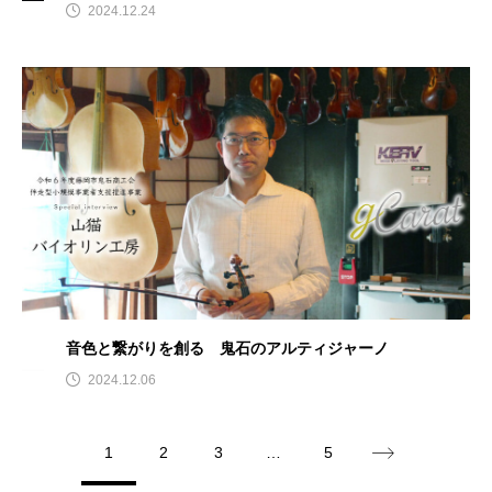
2024.12.24
音色と繋がりを創る 鬼石のアルティジャーノ
2024.12.06
1
2
3
…
5