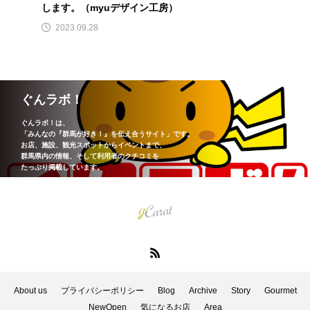
します。（myuデザイン工房）
2023.09.28
ぐんラボ！
ぐんラボ！は、
「みんなの『群馬が好き！』を伝え合うサイト」です。
お店、施設、観光スポットからイベントまで、
群馬県内の情報、そして利用者のクチコミを
たっぷり掲載しています。
About us
プライバシーポリシー
Blog
Archive
Story
Gourmet
NewOpen
気になるお店
Area