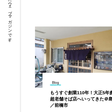
Blog
もうすぐ創業110年！大正5年
超老舗そば店へいってきた＠
／前橋市