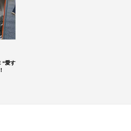
E “愛す
！