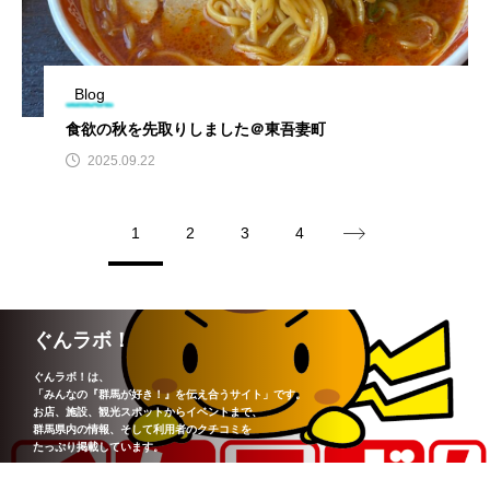
Blog
食欲の秋を先取りしました＠東吾妻町
2025.09.22
1
2
3
4
ぐんラボ！
ぐんラボ！は、
「みんなの『群馬が好き！』を伝え合うサイト」です。
お店、施設、観光スポットからイベントまで、
群馬県内の情報、そして利用者のクチコミを
たっぷり掲載しています。