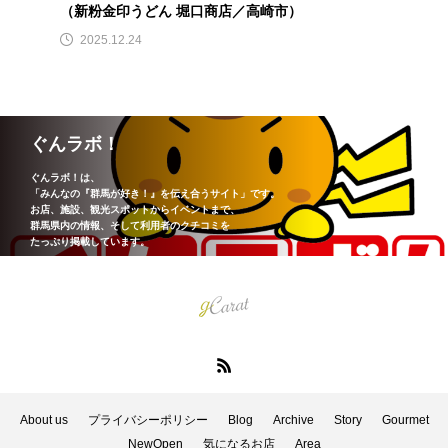
（新粉金印うどん 堀口商店／高崎市）
2025.12.24
ぐんラボ！
ぐんラボ！は、
「みんなの『群馬が好き！』を伝え合うサイト」です。
お店、施設、観光スポットからイベントまで、
群馬県内の情報、そして利用者のクチコミを
たっぷり掲載しています。
About us
プライバシーポリシー
Blog
Archive
Story
Gourmet
NewOpen
気になるお店
Area