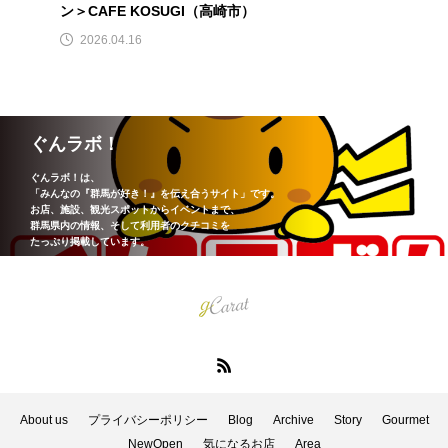
ン＞CAFE KOSUGI（高崎市）
2026.04.16
ぐんラボ！
ぐんラボ！は、
「みんなの『群馬が好き！』を伝え合うサイト」です。
お店、施設、観光スポットからイベントまで、
群馬県内の情報、そして利用者のクチコミを
たっぷり掲載しています。
About us
プライバシーポリシー
Blog
Archive
Story
Gourmet
NewOpen
気になるお店
Area