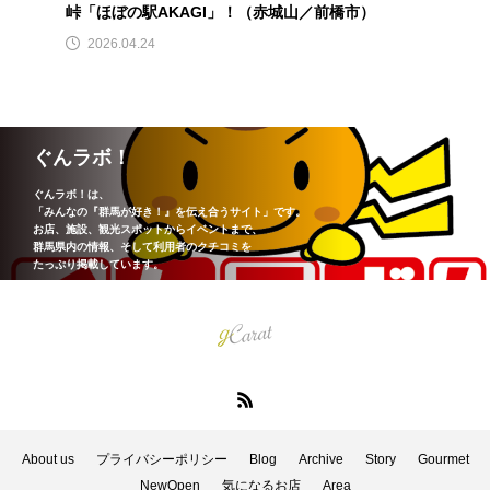
峠「ほぼの駅AKAGI」！（赤城山／前橋市）
2026.04.24
ぐんラボ！
ぐんラボ！は、
「みんなの『群馬が好き！』を伝え合うサイト」です。
お店、施設、観光スポットからイベントまで、
群馬県内の情報、そして利用者のクチコミを
たっぷり掲載しています。
About us
プライバシーポリシー
Blog
Archive
Story
Gourmet
NewOpen
気になるお店
Area