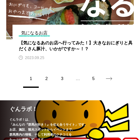
気になるお店
【気になるあのお店へ行ってみた！】大きなおにぎりと具
だくさん豚汁、いかがですか～！？
2023.09.25
1
2
3
…
5
ぐんラボ！
ぐんラボ！は、
「みんなの『群馬が好き！』を伝え合うサイト」です。
お店、施設、観光スポットからイベントまで、
群馬県内の情報、そして利用者のクチコミを
たっぷり掲載しています。