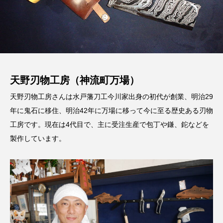
天野刃物工房（神流町万場）
天野刃物工房さんは水戸藩刀工今川家出身の初代が創業、明治29
年に鬼石に移住、明治42年に万場に移って今に至る歴史ある刃物
工房です。現在は4代目で、主に受注生産で包丁や鎌、鉈などを
製作しています。