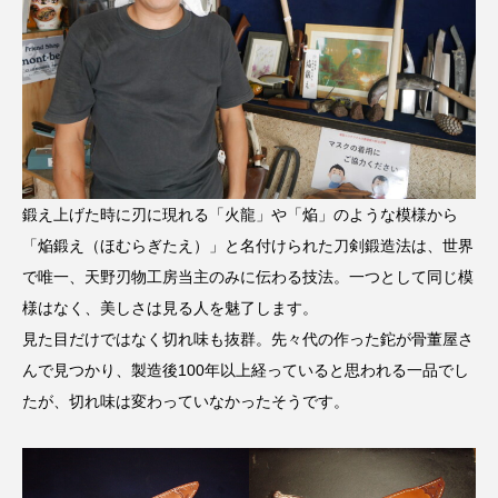
鍛え上げた時に刃に現れる「火龍」や「焔」のような模様から
「焔鍛え（ほむらぎたえ）」と名付けられた刀剣鍛造法は、世界
で唯一、天野刃物工房当主のみに伝わる技法。一つとして同じ模
様はなく、美しさは見る人を魅了します。
見た目だけではなく切れ味も抜群。先々代の作った鉈が骨董屋さ
んで見つかり、製造後100年以上経っていると思われる一品でし
たが、切れ味は変わっていなかったそうです。