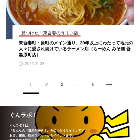
見つけた！東吾妻のうまい店
東吾妻町・原町のメイン通り、20年以上にわたって地元の
人々に愛され続けているラーメン店（らーめん みそ膳 吾
妻原町店）
2026.01.28
1
2
3
…
5
ぐんラボ！
ぐんラボ！は、
「みんなの『群馬が好き！』を伝え合うサイト」です。
お店、施設、観光スポットからイベントまで、