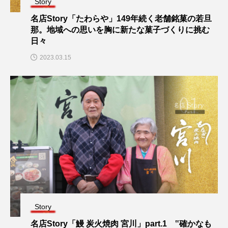
Story
名店Story「たわらや」149年続く老舗銘菓の若旦
那。地域への思いを胸に新たな菓子づくりに挑む
日々
2023.03.15
Story
名店Story「鰻 炭火焼肉 宮川」part.1 ‟確かなも