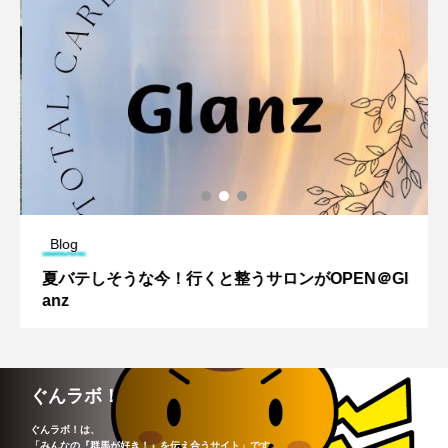
Blog
夏バテしそうな今！行くと整うサロンがOPEN＠Gl
anz
ぐんラボ！
ぐんラボ！は、
「みんなの『群馬が好き！』を伝え合うサイト」です。