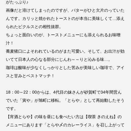
がたっぷり♪
画像だと溶けてしまったのですが、バターがひと欠片のっていた
んです。カリッと焼かれたトーストのが本当に美味しくて…添え
られたピクルスとの相性抜群。
ちょっと面白いのが、トーストメニューにも添えられるお味噌
汁！
蕎麦猪口によそわれているのがまた可愛い。そして、お出汁が効
いてて日本人の心なる部分にじんわ～～りと沁みる味…。
珈琲は酸味が少なくしっかりとした苦みが美味しい珈琲で、アイ
スと甘みとベストマッチ！
18：00～22：00からは、4代目の妹さんが砂賀町で34年間営ん
でいた「寅や」が旭町に移転。「とらや」として再始動したそう
です。
【宵酒とらや】の味を昼にも食べたい方は【喫茶 きのえね】の
メニューにあります「とらや〆のカレーライス」を召し上がって