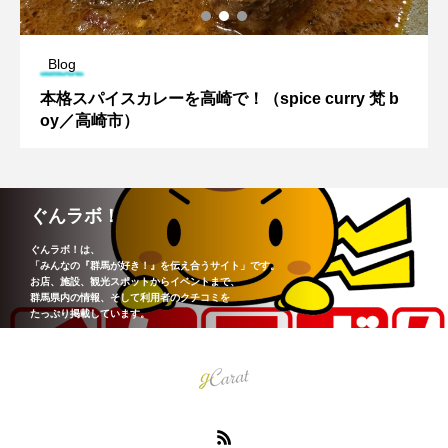
Blog
本格スパイスカレーを高崎で！（spice curry 梵 b
oy／高崎市）
ぐんラボ！
ぐんラボ！は、
「みんなの『群馬が好き！』を伝え合うサイト」です。
お店、施設、観光スポットからイベントまで、
群馬県内の情報、そして利用者のクチコミを
たっぷり掲載しています。