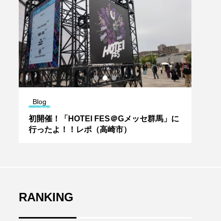
Blog
Blog
初開催！「HOTEI FES＠Gメッセ群馬」に
20
行ったよ！！レポ（高崎市）
薯が
RANKING