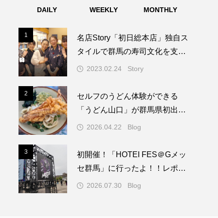
DAILY
WEEKLY
MONTHLY
1
1
名店Story「初日総本店」独自ス
タイルで群馬の寿司文化を支え
た老舗店。その歴史と真髄に迫
2023.02.24
Story
る
2
2
セルフのうどん体験ができる
「うどん山口」が群馬県初出
店！＠（うどん山口／安中市）
2026.04.22
Blog
3
3
初開催！「HOTEI FES＠Gメッ
セ群馬」に行ったよ！！レポ
（高崎市）
2026.07.30
Blog