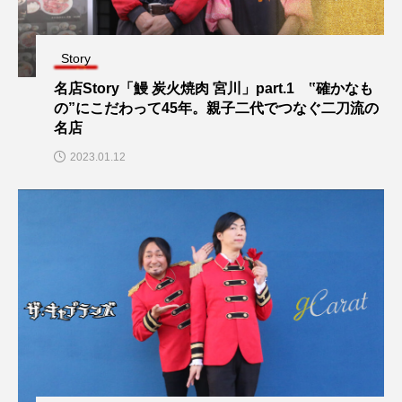
Story
名店Story「鰻 炭火焼肉 宮川」part.1 ‟確かなも
の”にこだわって45年。親子二代でつなぐ二刀流の
名店
2023.01.12