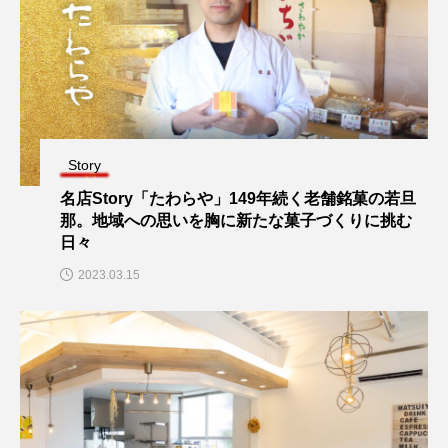
Story
名店Story「たわらや」149年続く老舗銘菓の若旦
那。地域への思いを胸に新たな菓子づくりに挑む
日々
2023.03.15