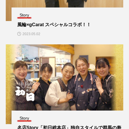
Story
風輪×gCarat スペシャルコラボ！！
2023.05.02
Story
名店Story「初日総本店」独自スタイルで群馬の寿