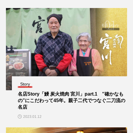
Story
名店Story「鰻 炭火焼肉 宮川」part.1 ‟確かなも
の”にこだわって45年。親子二代でつなぐ二刀流の
名店
2023.01.12