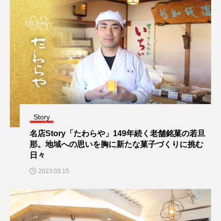
Story
名店Story「たわらや」149年続く老舗銘菓の若旦
那。地域への思いを胸に新たな菓子づくりに挑む
日々
2023.03.15