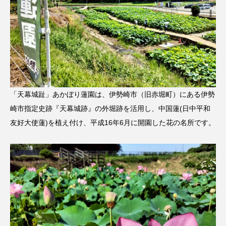
「天幕城趾」あかぼり蓮園は、伊勢崎市（旧赤堀町）にある伊勢
崎市指定史跡『天幕城跡』の外堀跡を活用し、中国蓮(日中平和
友好大使蓮)を植え付け、平成16年6月に開園した花の名所です。