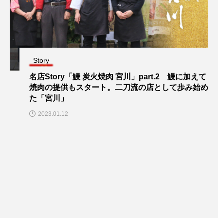
Story
名店Story「鰻 炭火焼肉 宮川」part.2 鰻に加えて
焼肉の提供もスタート。二刀流の店として歩み始め
た「宮川」
2023.01.12