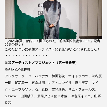
（2025年夏、都内にて開催された「前橋国際芸術祭2026」記者
発表の様子）
このたびついに参加アーティスト発表第1弾が公開されました！
＊＊＊＊＊＊＊＊＊＊＊＊＊
参加アーティスト／プロジェクト（第一弾発表）
※A to Z／敬称略
アレクサ・クミコ・ハタナカ、和田彩花、ナイトウカツ、渋谷慶
一郎、尾花賢一＋石倉敏明、レア・エンベリ、蜷川実花、マイ
ク・エーブルソン、石川直樹、吉開菜央、サム・フォールズ、
S.Proski、山田紗子、最果タヒ＋佐々木俊、海老原イェニ、山縣
良和