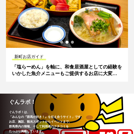
新町お店ガイド
「塩らーめん」を軸に、和食居酒屋としての経験を
いかした魚介メニューもご提供するお店に大変
身！！（幸屋 きよまる）
ぐんラボ！
ぐんラボ！は、
「みんなの『群馬が好き！』を伝え合うサイト」です。
お店、施設、観光スポットからイベントまで、
群馬県内の情報、そして利用者のクチコミを
たっぷり掲載しています。