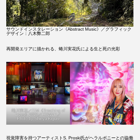
サウンドインスタレーション《Abstract Music》／グラフィック
デザイン：八木弊二郎
再開発エリアに描かれる、蜷川実花氏による生と死の光彩
蜷川実花／EiM《Breathing of
Lives》2023／HOWZE／
Photo by Shinya Kigure
視覚障害を持つアーティストS. Proski氏がヘラルボニーとの協働