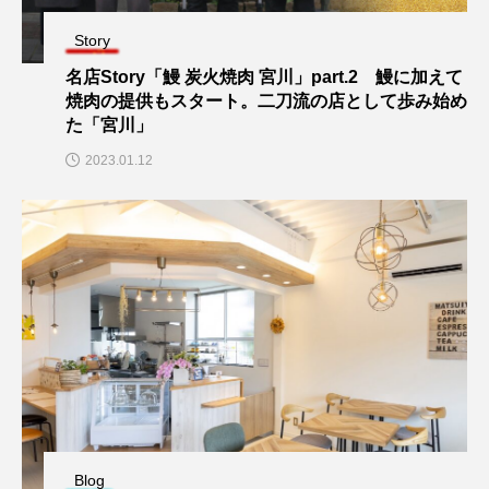
Story
名店Story「鰻 炭火焼肉 宮川」part.2 鰻に加えて
焼肉の提供もスタート。二刀流の店として歩み始め
た「宮川」
2023.01.12
Blog