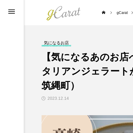
gCarat
ーポリシー
気になるお店
【気になるあのお店
タリアンジェラート
筑縄町）
2023.12.14