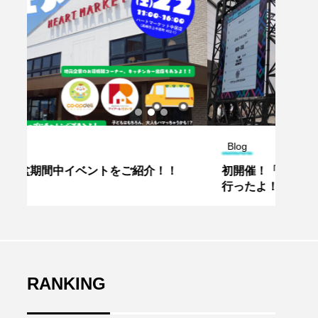
Blog
Blog
初開催！「HOTEI FES＠Gメッセ群馬」に
20
行ったよ！！レポ（高崎市）
薯が
RANKING