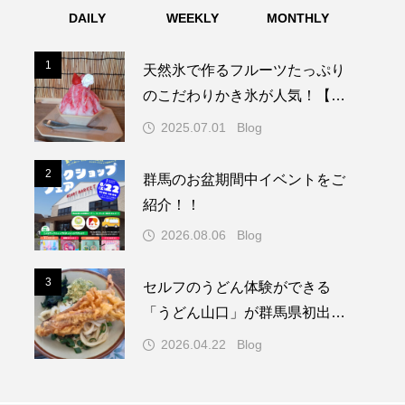
DAILY
WEEKLY
MONTHLY
1
1
天然氷で作るフルーツたっぷり
のこだわりかき氷が人気！【富
岡市 上州やなぎや】
2025.07.01
Blog
2
2
群馬のお盆期間中イベントをご
紹介！！
2026.08.06
Blog
3
3
セルフのうどん体験ができる
「うどん山口」が群馬県初出
店！＠（うどん山口／安中市）
2026.04.22
Blog