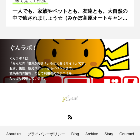
来て見て！神流
一人でも、家族やペットとも、友達とも。大自然の
中で癒されましょう☆（みかぼ高原オートキャンプ
場）
ぐんラボ！
ぐんラボ！は、
「みんなの『群馬が好き！』を伝え合うサイト」です。
お店、施設、観光スポットからイベントまで、
群馬県内の情報、そして利用者のクチコミを
たっぷり掲載しています。
About us
プライバシーポリシー
Blog
Archive
Story
Gourmet