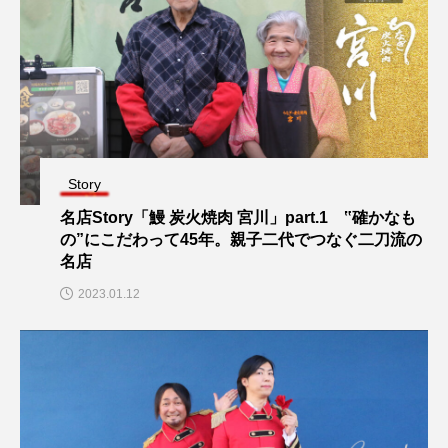
Story
名店Story「鰻 炭火焼肉 宮川」part.1 ‟確かなも
の”にこだわって45年。親子二代でつなぐ二刀流の
名店
2023.01.12