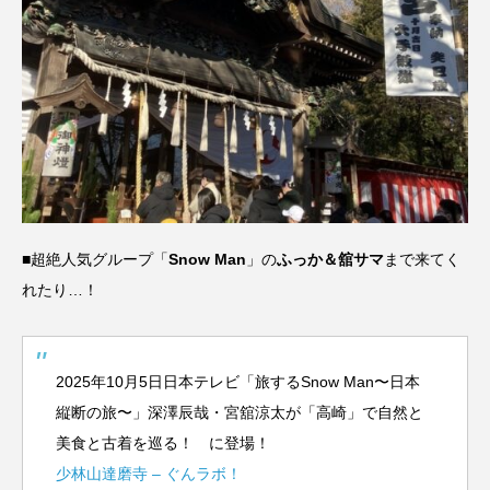
■超絶人気グループ「
Snow Man
」の
ふっか＆舘サマ
まで来てく
れたり…！
2025年10月5日日本テレビ「旅するSnow Man〜日本
縦断の旅〜」深澤辰哉・宮舘涼太が「高崎」で自然と
美食と古着を巡る！ に登場！
少林山達磨寺 – ぐんラボ！