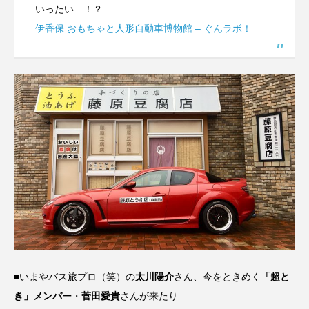
いったい…！？
伊香保 おもちゃと人形自動車博物館 – ぐんラボ！
■いまやバス旅プロ（笑）の
太川陽介
さん、今をときめく
「超と
き」メンバー
・
菅田愛貴
さんが来たり…