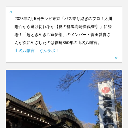
2025年7月5日テレビ東京「バス乗り継ぎのプロ！太川
陽介から逃げ切れるか【夏の群馬高崎決戦SP】」に登
場！「超ときめき♡宣伝部」のメンバー・菅田愛貴さ
んが次にめざしたのは創建850年の山名八幡宮。
山名八幡宮 – ぐんラボ！