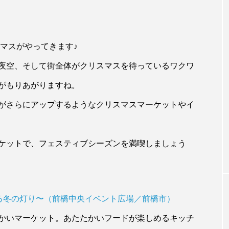
スマスがやってきます♪
夜空、そして街全体がクリスマスを待っているワクワ
がもりあがりますね。
がさらにアップするようなクリスマスマーケットやイ
Blog
い時期こそ、自然
群馬のお盆期間中イベントをご紹介！！
料理 といろ】
ケットで、フェスティブシーズンを満喫しましょう
る冬の灯り〜（前橋中央イベント広場／前橋市）
かいマーケット。あたたかいフードが楽しめるキッチ