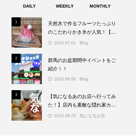
DAILY
WEEKLY
MONTHLY
1
1
天然氷で作るフルーツたっぷり
のこだわりかき氷が人気！【富
岡市 上州やなぎや】
2025.07.01
Blog
2
2
群馬のお盆期間中イベントをご
紹介！！
2026.08.06
Blog
3
3
【気になるあのお店へ行ってみ
た！】店内も素敵な隠れ家カフ
ェは「剣崎桃」農家直営カフェ
2023.08.23
気になるお店
だった！