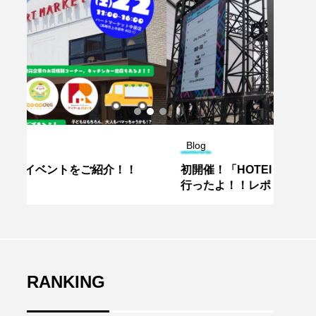
Blog
Blog
初開催！「HOTEI FES＠Gメッセ群馬」に
20
行ったよ！！レポ（高崎市）
薯が
RANKING