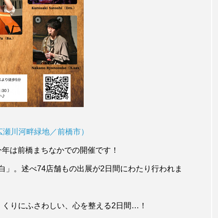
広瀬川河畔緑地／前橋市）
」、今年は前橋まちなかでの開催です！
白」。述べ74店舗もの出展が2日間にわたり行われま
くくりにふさわしい、心を整える2日間…！