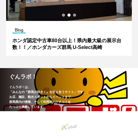
Blog
ホンダ認定中古車80台以上！県内最大級の展示台
数！！／ホンダカーズ群馬 U-Select高崎
ぐんラボ！
ぐんラボ！は、
「みんなの『群馬が好き！』を伝え合うサイト」です。
お店、施設、観光スポットからイベントまで、
群馬県内の情報、そして利用者のクチコミを
たっぷり掲載しています。