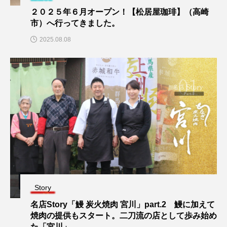
２０２５年６月オープン！【松居屋珈琲】（高崎
市）へ行ってきました。
2025.08.08
Story
名店Story「鰻 炭火焼肉 宮川」part.2 鰻に加えて
焼肉の提供もスタート。二刀流の店として歩み始め
た「宮川」