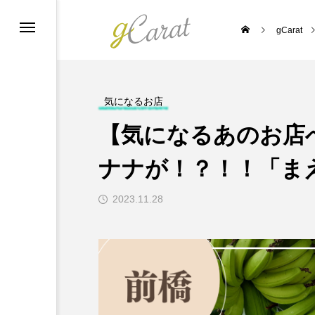
gCarat
ーポリシー
気になるお店
【気になるあのお店
ナナが！？！！「ま
2023.11.28