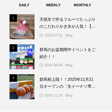
DAILY
WEEKLY
MONTHLY
1
1
天然氷で作るフルーツたっぷり
のこだわりかき氷が人気！【富
岡市 上州やなぎや】
2025.07.01
Blog
2
2
群馬のお盆期間中イベントをご
紹介！！
2026.08.06
Blog
3
3
群馬初上陸！！2025年11月21
日オープンの「生ドーナツ専門
店」へ行ってきた（ミルクドド
2025.11.28
Blog
レイク伊勢崎店／伊勢崎市）