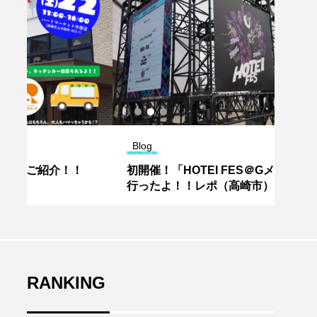
Blog
Blog
初開催！「HOTEI FES＠Gメッセ群馬」に
20
行ったよ！！レポ（高崎市）
薯が
RANKING