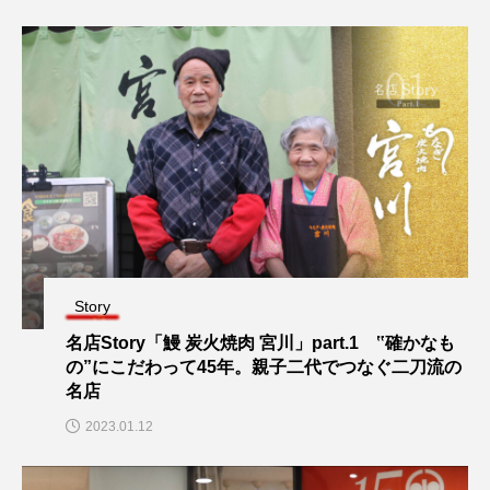
Story
名店Story「鰻 炭火焼肉 宮川」part.1 ‟確かなも
の”にこだわって45年。親子二代でつなぐ二刀流の
名店
2023.01.12