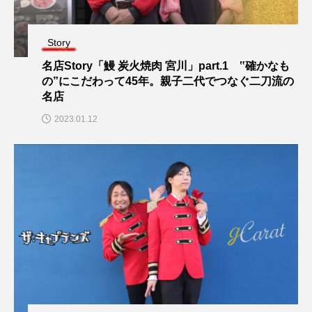
Story
名店Story「鰻 炭火焼肉 宮川」part.1 ‟確かなも
の”にこだわって45年。親子二代でつなぐ二刀流の
名店
2023.01.12