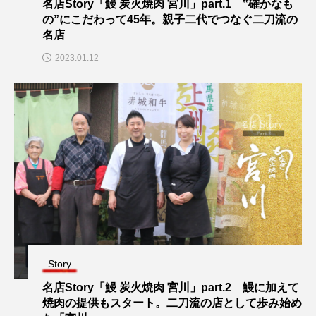
名店Story「鰻 炭火焼肉 宮川」part.1 ‟確かなも
の”にこだわって45年。親子二代でつなぐ二刀流の
名店
2023.01.12
Story
名店Story「鰻 炭火焼肉 宮川」part.2 鰻に加えて
焼肉の提供もスタート。二刀流の店として歩み始め