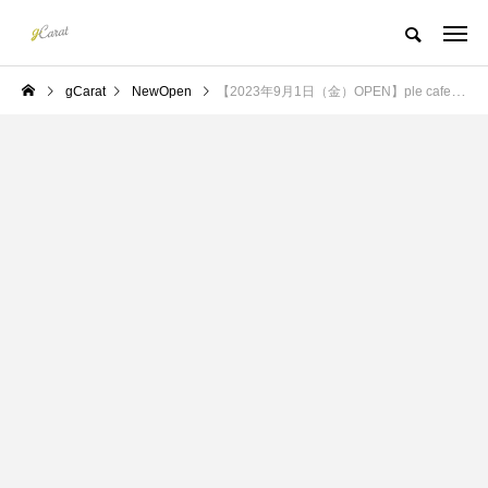
gCarat
NewOpen
【2023年9月1日（金）OPEN】ple cafe(プルカフェ) （高崎市／カフェ）