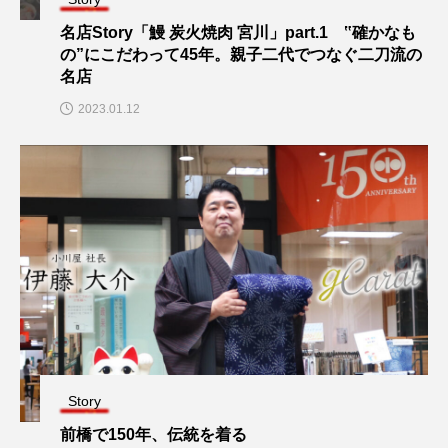
名店Story「鰻 炭火焼肉 宮川」part.1 ‟確かなも
の”にこだわって45年。親子二代でつなぐ二刀流の
名店
2023.01.12
Story
前橋で150年、伝統を着る