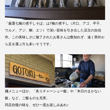
「厳選七種の煮干しそば」は7種の煮干し（片口、アゴ、平子、
ウルメ、アジ、鯛、エソ）で深い旨味を引き出した店主の自信
作。この美味しさに魅了されたお客さんは数知れず、遠く県外か
ら足を運ぶ方も多いそうです。
麺メニューほか、「炙りチャーシュー飯」や「本日のまかない
飯」など、ご飯ものも充実。
同店自慢の味を、ぜひ一度お楽しみあれ♪