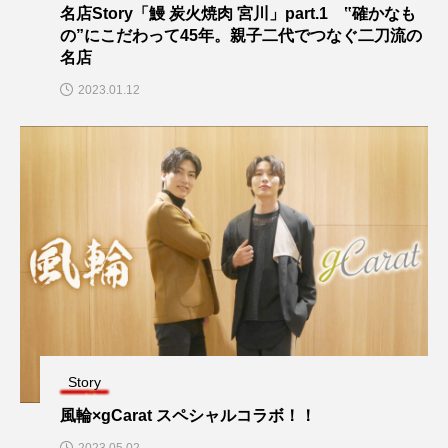
名店Story「鰻 炭火焼肉 宮川」part.1 ‟確かなも
の”にこだわって45年。親子二代でつなぐ二刀流の
名店
2023.01.12
Story
風輪×gCarat スペシャルコラボ！！