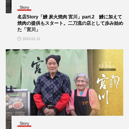
Story
名店Story「鰻 炭火焼肉 宮川」part.2 鰻に加えて
焼肉の提供もスタート。二刀流の店として歩み始め
た「宮川」
2023.01.12
Story