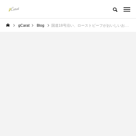
gCarat
Blog
国道18号沿い、ローストビーフがおいしいお店を発見！（kitchen Ann（キッチンアン）／安中市）