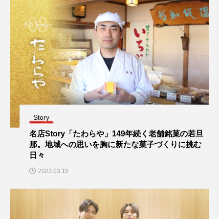
Story
名店Story「たわらや」149年続く老舗銘菓の若旦
那。地域への思いを胸に新たな菓子づくりに挑む
日々
2023.03.15