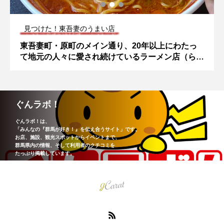
見つけた！東吾妻のうまい店
東吾妻町・原町のメイン通り、20年以上にわたっ
て地元の人々に愛され続けているラーメン店（らー
めん みそ膳 吾妻原町店）
ぐんラボ！
ぐんラボ！は、
「みんなの『群馬が好き！』を伝え合うサイト」です。
お店、施設、観光スポットからイベントまで、
群馬県内の情報、そして利用者のクチコミを
たっぷり掲載しています。