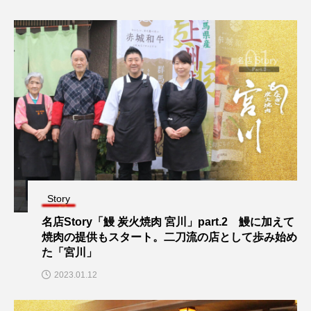
Story
名店Story「鰻 炭火焼肉 宮川」part.2 鰻に加えて
焼肉の提供もスタート。二刀流の店として歩み始め
た「宮川」
2023.01.12